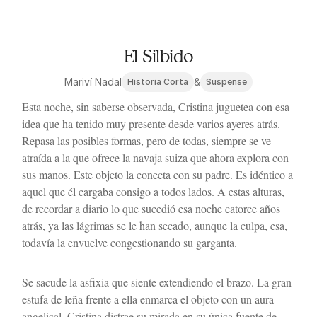
El Silbido
Mariví Nadal
&
Historia Corta
Suspense
Esta noche, sin saberse observada, Cristina juguetea con esa 
idea que ha tenido muy presente desde varios ayeres atrás. 
Repasa las posibles formas, pero de todas, siempre se ve 
atraída a la que ofrece la navaja suiza que ahora explora con 
sus manos. Este objeto la conecta con su padre. Es idéntico a 
aquel que él cargaba consigo a todos lados. A estas alturas, 
de recordar a diario lo que sucedió esa noche catorce años 
atrás, ya las lágrimas se le han secado, aunque la culpa, esa, 
todavía la envuelve congestionando su garganta. 
Se sacude la asfixia que siente extendiendo el brazo. La gran 
estufa de leña frente a ella enmarca el objeto con un aura 
angelical. Cristina distrae su mirada en su única fuente de 